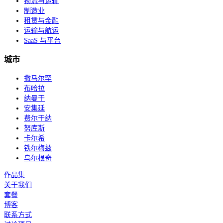
物流与运输
制造业
租赁与金融
运输与航运
SaaS 与平台
城市
撒马尔罕
布哈拉
纳曼干
安集延
费尔干纳
努库斯
卡尔希
铁尔梅兹
乌尔根奇
作品集
关于我们
套餐
博客
联系方式