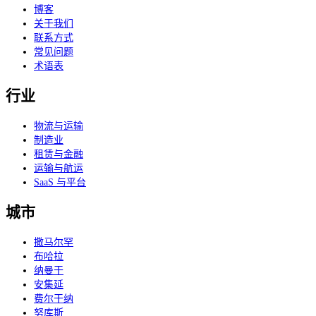
博客
关于我们
联系方式
常见问题
术语表
行业
物流与运输
制造业
租赁与金融
运输与航运
SaaS 与平台
城市
撒马尔罕
布哈拉
纳曼干
安集延
费尔干纳
努库斯