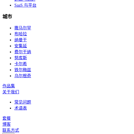
SaaS 与平台
城市
撒马尔罕
布哈拉
纳曼干
安集延
费尔干纳
努库斯
卡尔希
铁尔梅兹
乌尔根奇
作品集
关于我们
常见问题
术语表
套餐
博客
联系方式