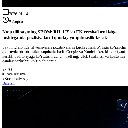
2026-01-14
5 daqiqa
Ko‘p tilli saytning SEO’si: RU, UZ va EN versiyalarni ishga
tushirganda pozitsiyalarni qanday yo‘qotmaslik kerak
Saytning alohida til versiyalari pozitsiyalarni kuchaytirish o‘rniga ko‘pincha
qidiruvda bir-biri bilan raqobatlashadi. Google va Yandeks kerakli versiyani
kerakli auditoriyaga ko‘rsatishi uchun hreflang, URL tuzilmasi va kontentni
qanday sozlashni ko‘rib chiqamiz.
#
SEO
#
Lokalizatsiya
#
Korporativ sayt
Batafsil