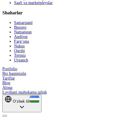
SaaS va marketpleyslar
Shaharlar
Samarqand
Buxoro
Namangan
Andijon
Farg‘ona
Nukus
Qarshi
Termiz
Urganch
Portfolio
Biz haqimizda
Tariflar
Blog
Aloqa
Loyihani muhokama qilish
O‘zbek tili