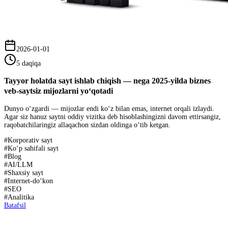
2026-01-01
5 daqiqa
Tayyor holatda sayt ishlab chiqish — nega 2025-yilda biznes
veb-saytsiz mijozlarni yo‘qotadi
Dunyo o‘zgardi — mijozlar endi ko‘z bilan emas, internet orqali izlaydi.
Agar siz hanuz saytni oddiy vizitka deb hisoblashingizni davom ettirsangiz,
raqobatchilaringiz allaqachon sizdan oldinga o‘tib ketgan.
#
Korporativ sayt
#
Ko‘p sahifali sayt
#
Blog
#
AI/LLM
#
Shaxsiy sayt
#
Internet-do‘kon
#
SEO
#
Analitika
Batafsil