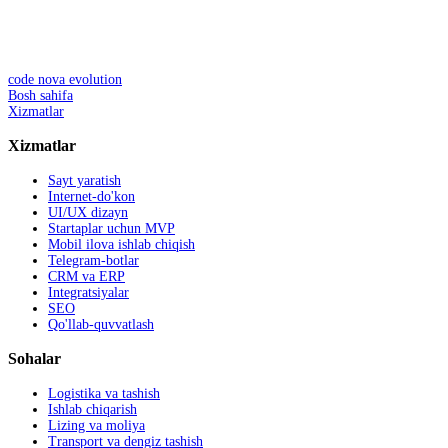
code nova evolution
Bosh sahifa
Xizmatlar
Xizmatlar
Sayt yaratish
Internet-do'kon
UI/UX dizayn
Startaplar uchun MVP
Mobil ilova ishlab chiqish
Telegram-botlar
CRM va ERP
Integratsiyalar
SEO
Qo'llab-quvvatlash
Sohalar
Logistika va tashish
Ishlab chiqarish
Lizing va moliya
Transport va dengiz tashish