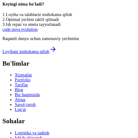
Keyingi nima bo'ladi?
1
.
Loyiha va talablarni muhokama qilish
2
.
Optimal yechim taklif qilinadi
3
.
Ish rejasi va smeta tayyorlanadi
code nova evolution
Raqamli dunyo uchun zamonaviy yechimlar
Loyihani muhokama qilish
Bo'limlar
Xizmatlar
Portfolio
Tariflar
Blog
Biz haqimizda
Aloqa
Savol-javob
Lug'at
Sohalar
Logistika va tashish
Ishlab chiqarish