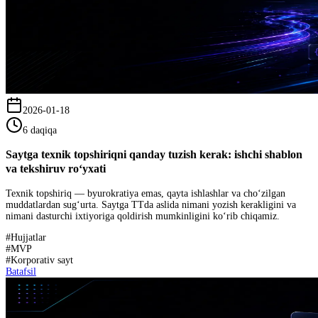
2026-01-18
6 daqiqa
Saytga texnik topshiriqni qanday tuzish kerak: ishchi shablon
va tekshiruv ro‘yxati
Texnik topshiriq — byurokratiya emas, qayta ishlashlar va cho‘zilgan
muddatlardan sug‘urta. Saytga TTda aslida nimani yozish kerakligini va
nimani dasturchi ixtiyoriga qoldirish mumkinligini ko‘rib chiqamiz.
#
Hujjatlar
#
MVP
#
Korporativ sayt
Batafsil