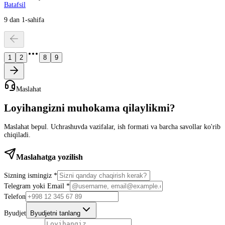
Batafsil
9 dan 1-sahifa
1
2
8
9
Maslahat
Loyihangizni muhokama qilaylikmi?
Maslahat bepul. Uchrashuvda vazifalar, ish formati va barcha savollar ko'rib
chiqiladi.
Maslahatga yozilish
Sizning ismingiz *
Telegram yoki Email *
Telefon
Byudjet
Byudjetni tanlang