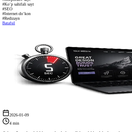
#
Ko‘p sahifali sayt
#
SEO
#
Internet-do‘kon
#
Redizayn
Batafsil
2026-01-09
4 min