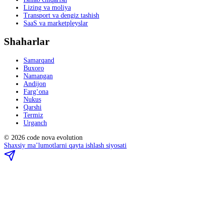
Lizing va moliya
Transport va dengiz tashish
SaaS va marketpleyslar
Shaharlar
Samarqand
Buxoro
Namangan
Andijon
Farg‘ona
Nukus
Qarshi
Termiz
Urganch
©
2026
code nova evolution
Shaxsiy ma’lumotlarni qayta ishlash siyosati