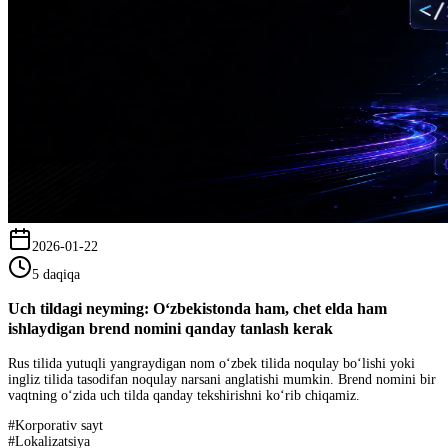
2026-01-22
5 daqiqa
Uch tildagi neyming: O‘zbekistonda ham, chet elda ham
ishlaydigan brend nomini qanday tanlash kerak
Rus tilida yutuqli yangraydigan nom o‘zbek tilida noqulay bo‘lishi yoki
ingliz tilida tasodifan noqulay narsani anglatishi mumkin. Brend nomini bir
vaqtning o‘zida uch tilda qanday tekshirishni ko‘rib chiqamiz.
#
Korporativ sayt
#
Lokalizatsiya