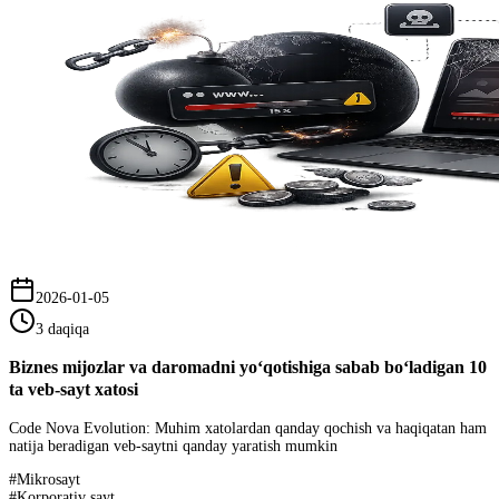
2026-01-05
3 daqiqa
Biznes mijozlar va daromadni yo‘qotishiga sabab bo‘ladigan 10
ta veb-sayt xatosi
Code Nova Evolution: Muhim xatolardan qanday qochish va haqiqatan ham
natija beradigan veb-saytni qanday yaratish mumkin
#
Mikrosayt
#
Korporativ sayt