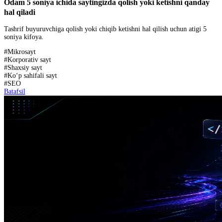
Odam 5 soniya ichida saytingizda qolish yoki ketishni qanday
hal qiladi
Tashrif buyuruvchiga qolish yoki chiqib ketishni hal qilish uchun atigi 5
soniya kifoya.
#
Mikrosayt
#
Korporativ sayt
#
Shaxsiy sayt
#
Ko‘p sahifali sayt
#
SEO
Batafsil